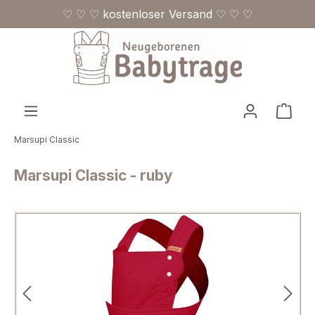
♡ ♡ ♡ kostenloser Versand ♡ ♡ ♡
Zum Hauptinhalt springen
Ware
Marsupi Classic
Marsupi Classic - ruby
Bildergalerie überspringen