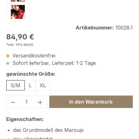
Artikelnummer:
10028.1
Regulärer Preis:
84,90 €
*inkl. 19% MwSt.
Versandkostenfrei
Sofort lieferbar, Lieferzeit: 1-2 Tage
auswählen
gewünschte Größe:
S/M
L
XL
Produkt Anzahl: Gib den gewünschten We
In den Warenkorb
Eigenschaften:
das Grundmodell des Marsupi