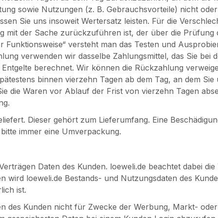
ung sowie Nutzungen (z. B. Gebrauchsvorteile) nicht oder 
n Sie uns insoweit Wertersatz leisten. Für die Verschle
ng mit der Sache zurückzuführen ist, der über die Prüfung
r Funktionsweise“ versteht man das Testen und Ausprobier
hlung verwenden wir dasselbe Zahlungsmittel, das Sie bei d
Entgelte berechnet. Wir können die Rückzahlung verweiger
spätestens binnen vierzehn Tagen ab dem Tag, an dem Sie u
ie die Waren vor Ablauf der Frist von vierzehn Tagen abse
ng.
liefert. Dieser gehört zum Lieferumfang. Eine Beschädigung,
e bitte immer eine Umverpackung.
Verträgen Daten des Kunden. loeweli.de beachtet dabei di
n wird loeweli.de Bestands- und Nutzungsdaten des Kunden
ich ist.
aten des Kunden nicht für Zwecke der Werbung, Markt- od