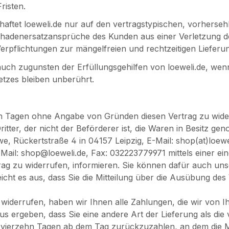
risten.
n haftet loeweli.de nur auf den vertragstypischen, vorhers
Schadenersatzansprüche des Kunden aus einer Verletzung d
Verpflichtungen zur mängelfreien und rechtzeitigen Lieferu
auch zugunsten der Erfüllungsgehilfen von loeweli.de, we
etzes bleiben unberührt.
n Tagen ohne Angabe von Gründen diesen Vertrag zu widerr
itter, der nicht der Beförderer ist, die Waren in Besitz 
e, Rückertstraße 4 in 04157 Leipzig, E-Mail: shop(at)loew
Mail: shop@loeweli.de, Fax: 032223779971 mittels einer ein
rtrag zu widerrufen, informieren. Sie können dafür auch u
icht es aus, dass Sie die Mitteilung über die Ausübung des
iderrufen, haben wir Ihnen alle Zahlungen, die wir von Ihn
us ergeben, dass Sie eine andere Art der Lieferung als die
vierzehn Tagen ab dem Tag zurückzuzahlen, an dem die Mit