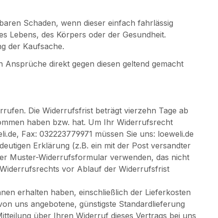
ehbaren Schaden, wenn dieser einfach fahrlässig
es Lebens, des Körpers oder der Gesundheit.
ng der Kaufsache.
nn Ansprüche direkt gegen diesen geltend gemacht
ufen. Die Widerrufsfrist beträgt vierzehn Tage ab
genommen haben bzw. hat. Um Ihr Widerrufsrecht
eli.de, Fax: 032223779971 müssen Sie uns: loeweli.de
deutigen Erklärung (z.B. ein mit der Post versandter
nser Muster-Widerrufsformular verwenden, das nicht
 Widerrufsrechts vor Ablauf der Widerrufsfrist
en erhalten haben, einschließlich der Lieferkosten
 von uns angebotene, günstigste Standardlieferung
teilung über Ihren Widerruf dieses Vertrags bei uns