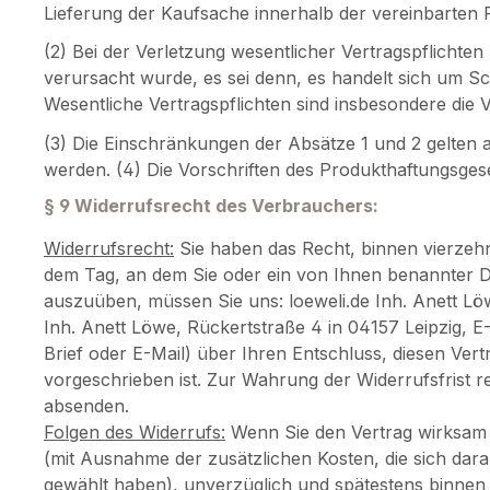
Lieferung der Kaufsache innerhalb der vereinbarten F
(2) Bei der Verletzung wesentlicher Vertragspflichte
verursacht wurde, es sei denn, es handelt sich um 
Wesentliche Vertragspflichten sind insbesondere die 
(3) Die Einschränkungen der Absätze 1 und 2 gelten 
werden. (4) Die Vorschriften des Produkthaftungsges
§ 9 Widerrufsrecht des Verbrauchers:
Widerrufsrecht:
Sie haben das Recht, binnen vierzeh
dem Tag, an dem Sie oder ein von Ihnen benannter Dr
auszuüben, müssen Sie uns: loeweli.de Inh. Anett Löw
Inh. Anett Löwe, Rückertstraße 4 in 04157 Leipzig, E-
Brief oder E-Mail) über Ihren Entschluss, diesen Ve
vorgeschrieben ist. Zur Wahrung der Widerrufsfrist re
absenden.
Folgen des Widerrufs:
Wenn Sie den Vertrag wirksam w
(mit Ausnahme der zusätzlichen Kosten, die sich dara
gewählt haben), unverzüglich und spätestens binnen 