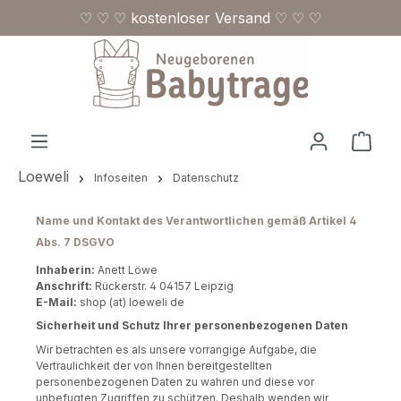
♡ ♡ ♡ kostenloser Versand ♡ ♡ ♡
Zum Hauptinhalt springen
Ware
Loeweli
Infoseiten
Datenschutz
Name und Kontakt des Verantwortlichen gemäß Artikel 4
Abs. 7 DSGVO
Inhaberin:
Anett Löwe
Anschrift:
Rückerstr. 4 04157 Leipzig
E-Mail:
shop (at) loeweli de
Sicherheit und Schutz Ihrer personenbezogenen Daten
Wir betrachten es als unsere vorrangige Aufgabe, die
Vertraulichkeit der von Ihnen bereitgestellten
personenbezogenen Daten zu wahren und diese vor
unbefugten Zugriffen zu schützen. Deshalb wenden wir