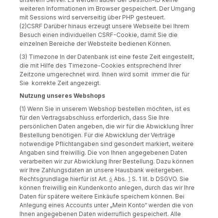
weiteren Informationen im Browser gespeichert. Der Umgang
mit Sessions wird serverseitig über PHP gesteuert.
(2)CSRF
Darüber hinaus erzeugt unsere Webseite bei Ihrem
Besuch einen individuellen CSRF-Cookie, damit Sie die
einzelnen Bereiche der Websteite bedienen Können.
(3) Timezone
In der Datenbank ist eine feste Zeit eingestellt,
die mit Hilfe des Timezone-Cookies entsprechend Ihrer
Zeitzone umgerechnet wird. Ihnen wird somit immer die für
Sie korrekte Zeit angezeigt.
Nutzung unseres Webshops
(1) Wenn Sie in unserem Webshop bestellen möchten, ist es
für den Vertragsabschluss erforderlich, dass Sie Ihre
persönlichen Daten angeben, die wir für die Abwicklung Ihrer
Bestellung benötigen. Für die Abwicklung der Verträge
notwendige Pflichtangaben sind gesondert markiert, weitere
Angaben sind freiwillig. Die von Ihnen angegebenen Daten
verarbeiten wir zur Abwicklung Ihrer Bestellung. Dazu können
wir Ihre Zahlungsdaten an unsere Hausbank weitergeben.
Rechtsgrundlage hierfür ist Art.
6
Abs.
1
S. 1 lit. b DSGVO. Sie
können freiwillig ein Kundenkonto anlegen, durch das wir Ihre
Daten für spätere weitere Einkäufe speichern können. Bei
Anlegung eines Accounts unter „Mein Konto“ werden die von
Ihnen angegebenen Daten widerruflich gespeichert. Alle