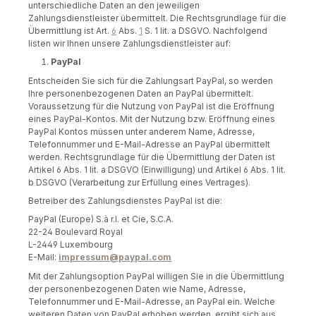
unterschiedliche Daten an den jeweiligen
Zahlungsdienstleister übermittelt. Die Rechtsgrundlage für die
Übermittlung ist Art.
6
Abs.
1
S. 1 lit. a DSGVO. Nachfolgend
listen wir Ihnen unsere Zahlungsdienstleister auf:
PayPal
Entscheiden Sie sich für die Zahlungsart PayPal, so werden
Ihre personenbezogenen Daten an PayPal übermittelt.
Voraussetzung für die Nutzung von PayPal ist die Eröffnung
eines PayPal-Kontos. Mit der Nutzung bzw. Eröffnung eines
PayPal Kontos müssen unter anderem Name, Adresse,
Telefonnummer und E-Mail-Adresse an PayPal übermittelt
werden. Rechtsgrundlage für die Übermittlung der Daten ist
Artikel 6 Abs. 1 lit. a DSGVO (Einwilligung) und Artikel 6 Abs. 1 lit.
b DSGVO (Verarbeitung zur Erfüllung eines Vertrages).
Betreiber des Zahlungsdienstes PayPal ist die:
PayPal (Europe) S.à r.l. et Cie, S.C.A.
22-24 Boulevard Royal
L-2449 Luxembourg
E-Mail:
impressum@paypal.com
Mit der Zahlungsoption PayPal willigen Sie in die Übermittlung
der personenbezogenen Daten wie Name, Adresse,
Telefonnummer und E-Mail-Adresse, an PayPal ein. Welche
weiteren Daten von PayPal erhoben werden, ergibt sich aus